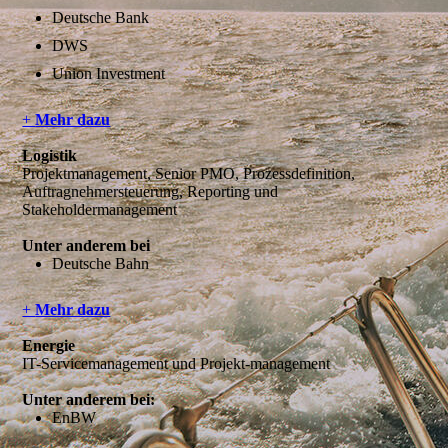
Deutsche Bank
DWS
Union Investment
+
Mehr dazu
Logistik
Projektmanagement, Senior PMO, Prozessdefinition,
Auftragnehmersteuerung, Reporting und
Stakeholdermanagement
Unter anderem bei
Deutsche Bahn
+
Mehr dazu
Energie
IT-Servicemanagement und Projekt-management
Unter anderem bei:
EnBW