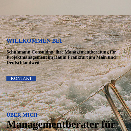
WILLKOMMEN BEI
Schuhmann Consulting, ihre Managementberatung für
Projektma­nagement im Raum Frankfurt am Main und
Deutschlandweit
KONTAKT
ÜBER MICH
Management­berater für